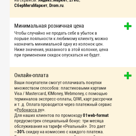
СберМегаМаркет
,
Drom.ru
.
Минимальная розничная цена
Чтобы случайно не продать себе в убыток в
порыве лояльности к любимому клиенту, можно
назначить минимальной одну из колонок цен.
Ниже значения, указанного в этой колонке, цена
при применении скидок опускаться не будет.
Онлайн-оплата
Ваши покупатели смогут оплачивать покупки
множеством способов: пластиковыми картами
Visa / Mastercard, ЮMoney, Webmoney, с помощью
терминалов экспресс-оплаты, QIWI, карт рассрочки
и т. д. Оплата проводится через платежный сервис
«
Робокасса.ру
».
Для наших клиентов по промокоду
01web-format
предусмотрен специальный бонус: три месяца
обслуживания на тарифе «Реальный». Это дает
~
30%
скидку на комиссию с каждого платежа.